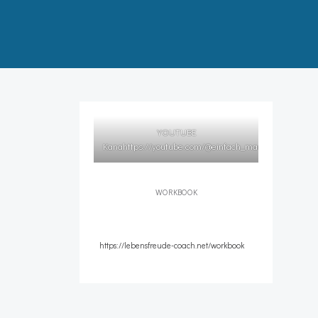
YOUTUBE
Kana
https://youtube.com/@einfach_manifestieren
l
WORKBOOK
https://lebensfreude-coach.net/workbook