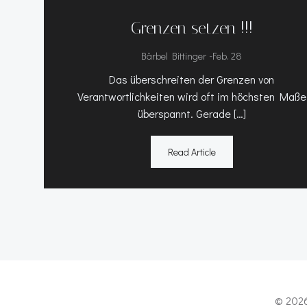
Grenzen setzen !!!
-
Bärbel Bittinger
Feb. 28
Das überschreiten der Grenzen von
Verantwortlichkeiten wird oft im höchsten Maße
überspannt. Gerade […]
Read Article
© 2026