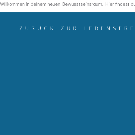
Willkommen in deinem neuen Bewusstseinsraum. Hier findest du 
Zum
Inhalt
ZURÜCK ZUR LEBENSFR
springen