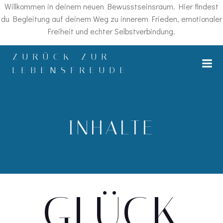
Willkommen in deinem neuen Bewusstseinsraum. Hier findest
du Begleitung auf deinem Weg zu innerem Frieden, emotionaler
Freiheit und echter Selbstverbindung.
Zum
ZURÜCK ZUR
Inhalt
LEBENSFREUDE
springen
INHALTE
GLÜCK