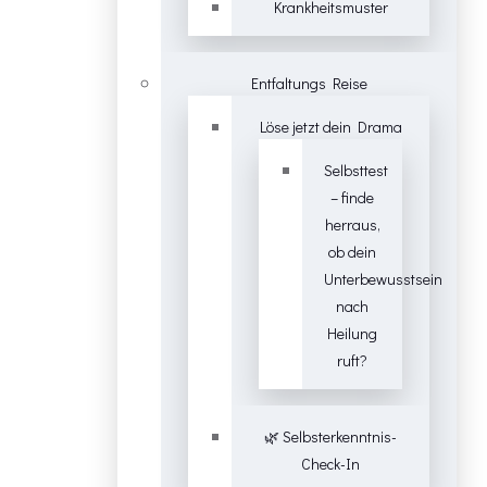
Krankheitsmuster
Entfaltungs Reise
Löse jetzt dein Drama
Selbsttest
– finde
herraus,
ob dein
Unterbewusstsein
nach
Heilung
ruft?
🌿 Selbsterkenntnis-
Check-In