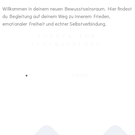
Willkommen in deinem neuen Bewusstseinsraum. Hier findest
du Begleitung auf deinem Weg zu innerem Frieden,
emotionaler Freiheit und echter Selbstverbindung.
Zum
ZURÜCK ZUR
Inhalt
LEBENSFREUDE
springen
THEMEN