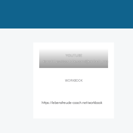
YOUTUBE
Kana
https://youtube.com/@einfach_manifestieren
l
WORKBOOK
https://lebensfreude-coach.net/workbook