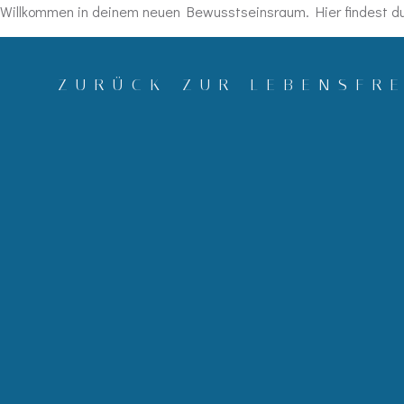
Willkommen in deinem neuen Bewusstseinsraum. Hier findest du 
Zum
Inhalt
ZURÜCK ZUR LEBENSFR
springen