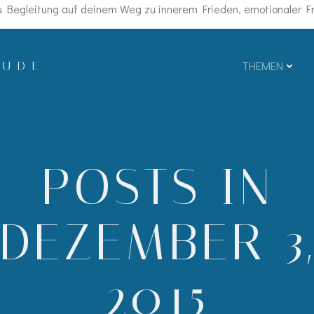
Begleitung auf deinem Weg zu innerem Frieden, emotionaler Fre
EUDE
THEMEN
POSTS IN
DEZEMBER 3
2015