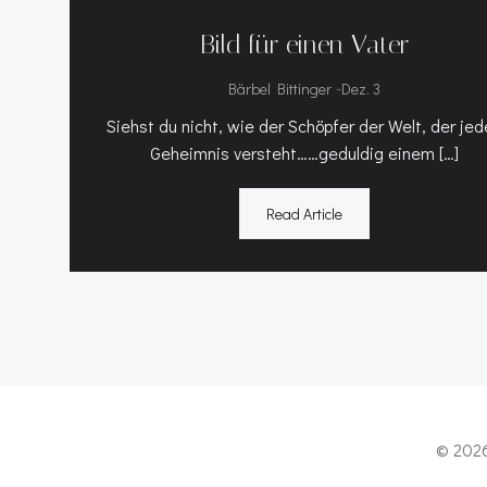
Bild für einen Vater
-
Bärbel Bittinger
Dez. 3
Siehst du nicht, wie der Schöpfer der Welt, der je
Geheimnis versteht……geduldig einem […]
Read Article
© 2026